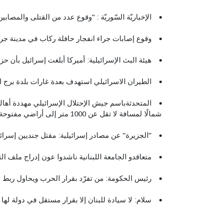
الإخباريّة السّوريّة : "وقوع عدد من القتلى والمصاب
وقوع إصابات جراء انفجار حافلة ركاب في مدينة جرم
هيئة البث الإسرائيلية: أميركا أبلغت إسرائيل بأن حز
الطيران الاسرائيلي استهدف بعدة غارات بلدة برج
المتحدثةباسم جيش الإحتلال الإسرائيلي مهددة أهالي 
شمالًا لمسافة لا تقل عن 1000 متر إلى أراضي مفتوحة".
"الجزيرة" عن مصادر إسرائيلية: مقتل جنديين إسرائ
متعاقدو الجامعة اللبنانية ناشدوا عون إدراج ملف 
رئيس الحكومة: من تفرّد بقرار الحرب ويحاول ربط ل
سلام: لا سيادة للبنان إلا بقرار مستقل في دولة له