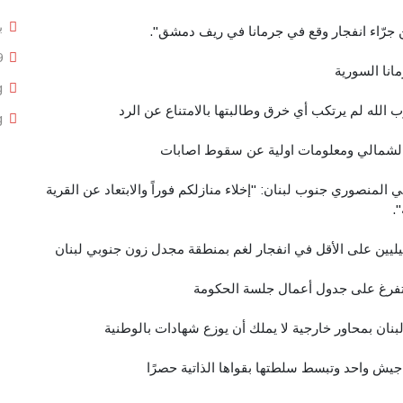
ب
ين جرّاء انفجار وقع في ​جرمانا​ في ريف دمشق".
9
انا السورية
g
ب الله لم يرتكب أي خرق وطالبتها بالامتناع عن الرد
g
 الشمالي ومعلومات اولية عن سقوط اصابات
المنصوري جنوب لبنان: "إخلاء منازلكم فوراً والابتعاد عن القرية
يليين على الأقل في انفجار لغم بمنطقة مجدل زون جنوبي لبنان
التفرغ على جدول أعمال جلسة الحكومة
بنان بمحاور خارجية لا يملك أن يوزع شهادات بالوطنية
ا جيش واحد وتبسط سلطتها بقواها الذاتية حصرًا