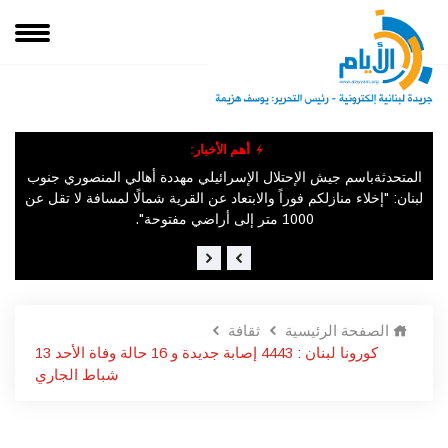
أهم الأخبار:
المتحدثةباسم جيش الإحتلال الإسرائيلي مهددة أهالي المنصوري جنوب
متع
"الجزيرة" عن مصادر إسرائيلية: مقتل جنديين إسرائيليين على الأقل في انفجار لغم بمنطقة مجدل زون جنوبي لبنان
لبنان: "إخلاء منازلكم فوراً والابتعاد عن القرية شمالًا لمسافة لا تقل عن
1000 متر إلى أراضي مفتوحة".
الصفحة الرئيسية
ثقافة
كورونا لبنان : 4443 إصابة جديدة و 16 حالة وفاة الأحد 13
شباط الجاري