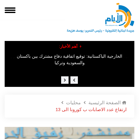
أهم الأخبار:
وق
الإخباريّة السّوريّة : "وقوع عدد من القتلى والمصابين جرّاء انفجار وقع
في ​جرمانا​ في ريف دمشق".
الخارجية الباكستانية: توقيع اتفاقية دفاع مشترك بين باكستان
والسعودية وتركيا
الصفحة الرئيسية
محليات
ارتفاع عدد الاصابات ب كورونا الى 13