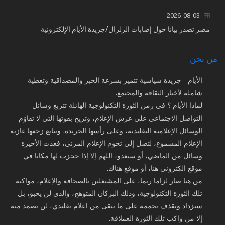
2026-08-03
مصر تصدر بيانا حول إصابات الزلزال/جريدة الأيام الإلكترونية
من نحن
الأيام - جريدة سياسية تتميز بسرعة الخبر والمصداقية وتغطية
شاملة لأخبار الثقافة والمجتمع.
لماذا الأيام ؟ في زمن الثورة التكنولوجية الهائلة تتربع وسائل
التواصل الاجتماعي على عرش الإعلام، وتزيح بقوتها التي لا تقاوَم
الوسائل الإعلامية التقليدية، وعلى رأسها الجريدة. وتتابع زحفها غازية
الإعلام المسموع، لتصل إلى تخوم الإعلام المرئي، فغدت الأخيرة
وسائل من الماضي، أو ستغدو، اللهم إلا إذا حجزت لها مكانا في
موقع الكتروني هنا، أو موقع هناك.
من هنا صار لزاما ربما، على المشتغلين بالصحافة والإعلام، مواكبة
تلك الثورة التكنولوجية، وذلك البركان المتوهج، والذي لن يخبو، بل
سيزداد ويقذف بحممه على ما تبقى من اعلام تقليدي، لن يصمد منه
إلا من واكب تلك الثورة العملاقة.