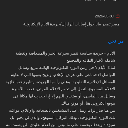
2026-08-03
مصر تصدر بيانا حول إصابات الزلزال/جريدة الأيام الإلكترونية
من نحن
الأيام - جريدة سياسية تتميز بسرعة الخبر والمصداقية وتغطية
شاملة لأخبار الثقافة والمجتمع.
لماذا الأيام ؟ في زمن الثورة التكنولوجية الهائلة تتربع وسائل
التواصل الاجتماعي على عرش الإعلام، وتزيح بقوتها التي لا تقاوَم
الوسائل الإعلامية التقليدية، وعلى رأسها الجريدة. وتتابع زحفها غازية
الإعلام المسموع، لتصل إلى تخوم الإعلام المرئي، فغدت الأخيرة
وسائل من الماضي، أو ستغدو، اللهم إلا إذا حجزت لها مكانا في
موقع الكتروني هنا، أو موقع هناك.
من هنا صار لزاما ربما، على المشتغلين بالصحافة والإعلام، مواكبة
تلك الثورة التكنولوجية، وذلك البركان المتوهج، والذي لن يخبو، بل
سيزداد ويقذف بحممه على ما تبقى من اعلام تقليدي، لن يصمد منه