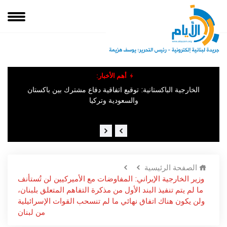
أهم الأخبار:
الخارجية الباكستانية: توقيع اتفاقية دفاع مشترك بين باكستان
الإخ
والسعودية وتركيا
الصفحة الرئيسية
وزير الخارجية الإيراني: المفاوضات مع الأميركيين لن تُستأنف
ما لم يتم تنفيذ البند الأول من مذكرة التفاهم المتعلق ب​لبنان​،
ولن يكون هناك اتفاق نهائي ما لم تنسحب القوات الإسرائيلية
من لبنان