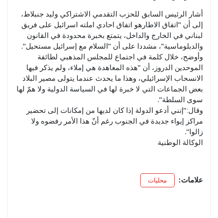
أشار الرئيس السابق للحزب التقدمي الاشتراكي ​وليد جنبلاط​،
إلى أن "اتفاق الاطارهو اتفاق احادي املته اسرائيل على فريق
لبناني في الخارج والداخل، يتمتع بخبرة محدودة في القانون
والدبلوماسية"، مشددا على أن "السلام مع إسرائيل مستحيل".
وأوضح، خلال كلمة في اجتماع للمجلس المذهبي لطائفة
الموحدين الدروز، أن "هذه المعاهدة هي إملاء، ولم يذكر فيها
الانسحاب الإسرائيلي، وهذا ما يحدث عندما يتولى مصير البلاد
بعض الجماعات التي لا خبرة لها في ال​سياسة​ الدولية ولا همّ لها
سوى السلطة".
وقال:"إنني أدعو الدولة إذا كان لديها من إمكانات إلى تحضير
مراكز إيواء جديدة في الجنوب رغم أنّ هذا الأمر رفضوه ولا
زالوا".
الوكالة الوطنية
علامات:
محليات