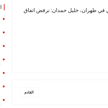
ا
 في طهران، خليل حمدان: نرفض اتفاق
ا
ا
ق
ج
أ
3
ا
أي
القادم
أ
3