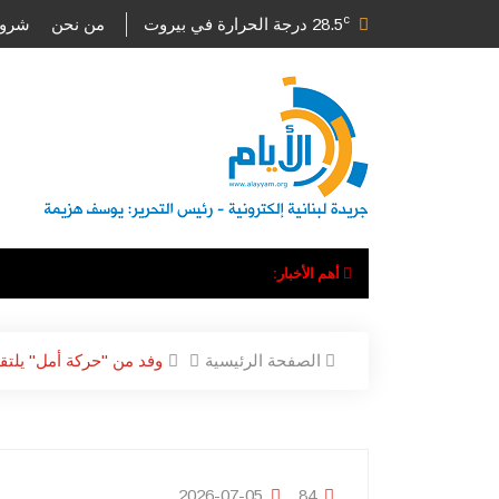
c
28.5
درجة الحرارة في بيروت
من نحن
شروط
أهم الأخبار:
الصفحة الرئيسية
وفد من "حركة أمل" يلتق
2026-07-05
84