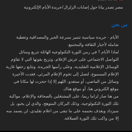
مصر تصدر بيانا حول إصابات الزلزال/جريدة الأيام الإلكترونية
من نحن
الأيام - جريدة سياسية تتميز بسرعة الخبر والمصداقية وتغطية
شاملة لأخبار الثقافة والمجتمع.
لماذا الأيام ؟ في زمن الثورة التكنولوجية الهائلة تتربع وسائل
التواصل الاجتماعي على عرش الإعلام، وتزيح بقوتها التي لا تقاوَم
الوسائل الإعلامية التقليدية، وعلى رأسها الجريدة. وتتابع زحفها غازية
الإعلام المسموع، لتصل إلى تخوم الإعلام المرئي، فغدت الأخيرة
وسائل من الماضي، أو ستغدو، اللهم إلا إذا حجزت لها مكانا في
موقع الكتروني هنا، أو موقع هناك.
من هنا صار لزاما ربما، على المشتغلين بالصحافة والإعلام، مواكبة
تلك الثورة التكنولوجية، وذلك البركان المتوهج، والذي لن يخبو، بل
سيزداد ويقذف بحممه على ما تبقى من اعلام تقليدي، لن يصمد منه
إلا من واكب تلك الثورة العملاقة.