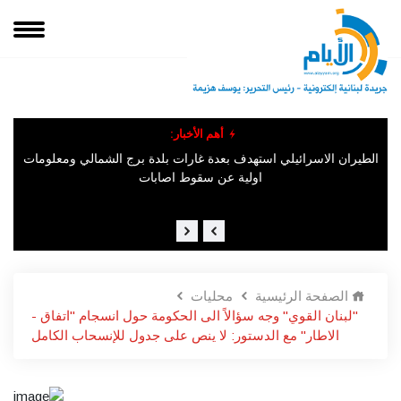
أهم الأخبار:
في
الطيران الاسرائيلي استهدف بعدة غارات بلدة برج الشمالي ومعلومات
المت
اولية عن سقوط اصابات
لبنان
الصفحة الرئيسية
محليات
"لبنان القوي" وجه سؤالاً الى الحكومة حول انسجام "اتفاق -
الاطار" مع الدستور: لا ينص على جدول للإنسحاب الكامل