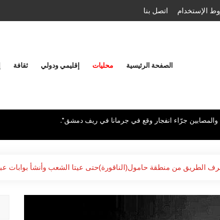
ط الإستخدام
اتصل بنا
الصفحة الرئيسية
محليات
إقليمي ودولي
ثقافة
إ
لى والمصابين جرّاء انفجار وقع في ​جرمانا​ في ريف دمشق".
 جرف الطريق من منطقة حامول(الناقورة)حتى عيتا الشعب وأنشأ بوابات عب