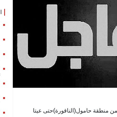
ا
ا
ا
ق
ج
أ
3
ا
أي
من منطقة حامول(الناقورة)حتى عيتا
أ