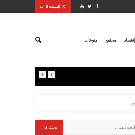
السبت 8 اب
قتصاد
مجتمع
منوعات
وقوع إصابات جراء انفجار حافلة ركاب في مدين
ور