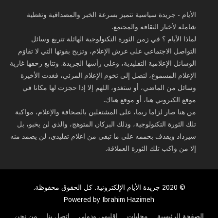
الأيام - جريدة سياسية تتميز بسرعة الخبر والمصداقية وتغطية
شاملة لأخبار الثقافة والمجتمع.
لماذا الأيام ؟ في زمن الثورة التكنولوجية الهائلة تتربع وسائل
التواصل الاجتماعي على عرش الإعلام، وتزيح بقوتها التي لا تقاوَم
الوسائل الإعلامية التقليدية، وعلى رأسها الجريدة. وتتابع زحفها غازية
الإعلام المسموع، لتصل إلى تخوم الإعلام المرئي، فغدت الأخيرة
وسائل من الماضي، أو ستغدو، اللهم إلا إذا حجزت لها مكانا في
موقع الكتروني هنا، أو موقع هناك.
من هنا صار لزاما ربما، على المشتغلين بالصحافة والإعلام، مواكبة
تلك الثورة التكنولوجية، وذلك البركان المتوهج، والذي لن يخبو، بل
سيزداد ويقذف بحممه على ما تبقى من اعلام تقليدي، لن يصمد منه
إلا من واكب تلك الثورة العملاقة.
© 2020
جريدة الأيام الإلكترونية
. كل الحقوق محفوظة.
Powered by Ibrahim Hazimeh
الصفحة الرئيسية
محليات
إقليمي ودولي
اتصل بنا
من نحن