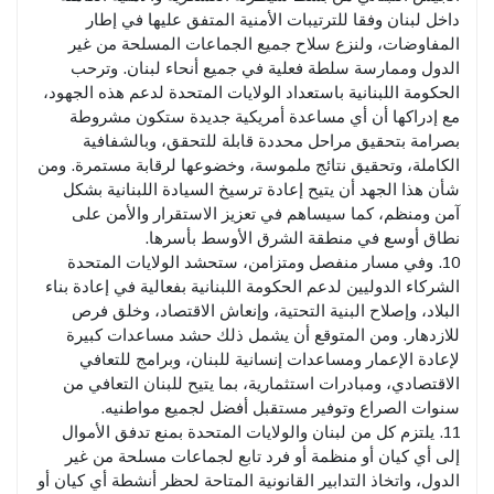
داخل لبنان وفقا للترتيبات الأمنية المتفق عليها في إطار
المفاوضات، ولنزع سلاح جميع الجماعات المسلحة من غير
الدول وممارسة سلطة فعلية في جميع أنحاء لبنان. وترحب
الحكومة اللبنانية باستعداد الولايات المتحدة لدعم هذه الجهود،
مع إدراكها أن أي مساعدة أمريكية جديدة ستكون مشروطة
بصرامة بتحقيق مراحل محددة قابلة للتحقق، وبالشفافية
الكاملة، وتحقيق نتائج ملموسة، وخضوعها لرقابة مستمرة. ومن
شأن هذا الجهد أن يتيح إعادة ترسيخ السيادة اللبنانية بشكل
آمن ومنظم، كما سيساهم في تعزيز الاستقرار والأمن على
نطاق أوسع في منطقة الشرق الأوسط بأسرها.
10. وفي مسار منفصل ومتزامن، ستحشد الولايات المتحدة
الشركاء الدوليين لدعم الحكومة اللبنانية بفعالية في إعادة بناء
البلاد، وإصلاح البنية التحتية، وإنعاش الاقتصاد، وخلق فرص
للازدهار. ومن المتوقع أن يشمل ذلك حشد مساعدات كبيرة
لإعادة الإعمار ومساعدات إنسانية للبنان، وبرامج للتعافي
الاقتصادي، ومبادرات استثمارية، بما يتيح للبنان التعافي من
سنوات الصراع وتوفير مستقبل أفضل لجميع مواطنيه.
11. يلتزم كل من لبنان والولايات المتحدة بمنع تدفق الأموال
إلى أي كيان أو منظمة أو فرد تابع لجماعات مسلحة من غير
الدول، واتخاذ التدابير القانونية المتاحة لحظر أنشطة أي كيان أو