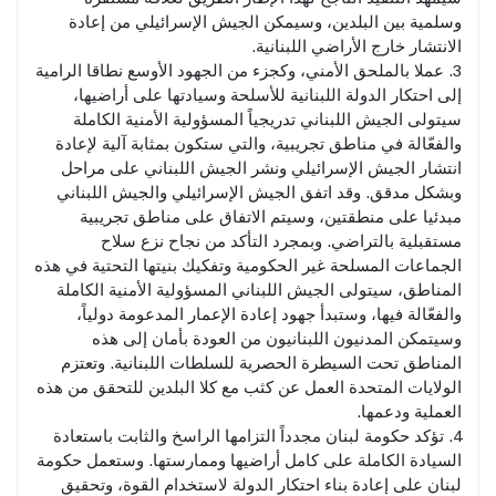
وسلمية بين البلدين، وسيمكن الجيش الإسرائيلي من إعادة
الانتشار خارج الأراضي اللبنانية.
3. عملا بالملحق الأمني، وكجزء من الجهود الأوسع نطاقا الرامية
إلى احتكار الدولة اللبنانية للأسلحة وسيادتها على أراضيها،
سيتولى الجيش اللبناني تدريجياً المسؤولية الأمنية الكاملة
والفعّالة في مناطق تجريبية، والتي ستكون بمثابة آلية لإعادة
انتشار الجيش الإسرائيلي ونشر الجيش اللبناني على مراحل
وبشكل مدقق. وقد اتفق الجيش الإسرائيلي والجيش اللبناني
مبدئيا على منطقتين، وسيتم الاتفاق على مناطق تجريبية
مستقبلية بالتراضي. وبمجرد التأكد من نجاح نزع سلاح
الجماعات المسلحة غير الحكومية وتفكيك بنيتها التحتية في هذه
المناطق، سيتولى الجيش اللبناني المسؤولية الأمنية الكاملة
والفعّالة فيها، وستبدأ جهود إعادة الإعمار المدعومة دولياً،
وسيتمكن المدنيون اللبنانيون من العودة بأمان إلى هذه
المناطق تحت السيطرة الحصرية للسلطات اللبنانية. وتعتزم
الولايات المتحدة العمل عن كثب مع كلا البلدين للتحقق من هذه
العملية ودعمها.
4. تؤكد حكومة لبنان مجدداً التزامها الراسخ والثابت باستعادة
السيادة الكاملة على كامل أراضيها وممارستها. وستعمل حكومة
لبنان على إعادة بناء احتكار الدولة لاستخدام القوة، وتحقيق