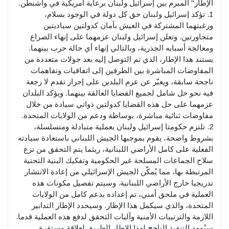
الإطار" المبرم بين إسرائيل ولبنان برعاية أمريكية في واشنطن.
1. تؤكد إسرائيل ولبنان حق كل دولة في الوجود بسلام،
ورغبتهما المشتركة في العيش بأمان كدولتين سياديتين
متجاورتين. وتعلن إسرائيل ولبنان عزمهما على إنهاء الصراع
ومعالجة أسبابه الجذرية، وبالتالي إنهاء أي حالة حرب بينهما.
يستند هذا الإطار، الذي تم التوصل إليه بعد جولات متعددة من
المفاوضات المباشرة بين الطرفين إلى اتفاقيات وتفاهمات
ناجحة سابقة، ويعبّر عن عزم البلدين على إحراز تقدم لا رجعة
فيه نحو حل شامل لجميع القضايا العالقة بينهما. ويؤكد البلدان
عزمهما على حل هذه القضايا كدولتين ذواتي سيادة من خلال
مفاوضات ثنائية مباشرة، بوساطة ودعم من الولايات المتحدة.
2. تلتزم حكومتا إسرائيل ولبنان بعملية متبادلة ومتسلسلة،
بشروط واضحة، يقوم بموجبها الجيش اللبناني باستعادة سيادته
الفعلية على كامل الأراضي اللبنانية، ريثما يتم التحقق من نزع
سلاح الجماعات المسلحة غير الحكومية وتفكيك البنية التحتية
المرتبطة بها، مما يُمكّن الجيش الإسرائيلي من إعادة الانتشار
تدريجيا خارج الأراضي اللبنانية. وسيتم تفصيل مكونات هذه
العملية في ملحق أمني، تم إعداده بدعم كامل من الولايات
المتحدة، والذي سيكمل هذا الإطار. وسيحدد الإطار التدابير
اللازمة والترتيبات الأمنية وآليات التحقق لدفع هذه العملية قدما.
سيُمهد التنفيذ الناجح لهذا الإطار الطريق لعلاقة مستقرة