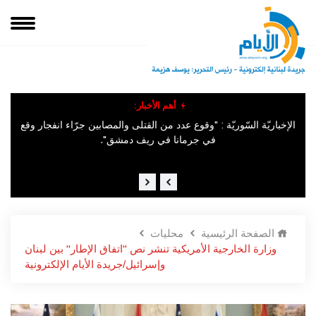
أهم الأخبار:
الإخباريّة السّوريّة : "وقوع عدد من القتلى والمصابين جرّاء انفجار وقع
وق
في ​جرمانا​ في ريف دمشق".
الصفحة الرئيسية
محليات
وزارة الخارجية الأمريكية تنشر نص "اتفاق الإطار" بين لبنان
وإسرائيل/جريدة الأيام الإلكترونية