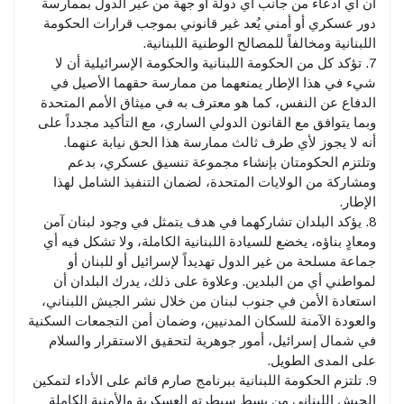
أن أي ادعاء من جانب أي دولة أو جهة من غير الدول بممارسة
دور عسكري أو أمني يُعد غير قانوني بموجب قرارات الحكومة
اللبنانية ومخالفاً للمصالح الوطنية اللبنانية.
7. تؤكد كل من الحكومة اللبنانية والحكومة الإسرائيلية أن لا
شيء في هذا الإطار يمنعهما من ممارسة حقهما الأصيل في
الدفاع عن النفس، كما هو معترف به في ميثاق الأمم المتحدة
وبما يتوافق مع القانون الدولي الساري، مع التأكيد مجدداً على
أنه لا يجوز لأي طرف ثالث ممارسة هذا الحق نيابة عنهما.
وتلتزم الحكومتان بإنشاء مجموعة تنسيق عسكري، بدعم
ومشاركة من الولايات المتحدة، لضمان التنفيذ الشامل لهذا
الإطار.
8. يؤكد البلدان تشاركهما في هدف يتمثل في وجود لبنان آمن
ومعادٍ بناؤه، يخضع للسيادة اللبنانية الكاملة، ولا تشكل فيه أي
جماعة مسلحة من غير الدول تهديداً لإسرائيل أو للبنان أو
لمواطني أي من البلدين. وعلاوة على ذلك، يدرك البلدان أن
استعادة الأمن في جنوب لبنان من خلال نشر الجيش اللبناني،
والعودة الآمنة للسكان المدنيين، وضمان أمن التجمعات السكنية
في شمال إسرائيل، أمور جوهرية لتحقيق الاستقرار والسلام
على المدى الطويل.
9. تلتزم الحكومة اللبنانية ببرنامج صارم قائم على الأداء لتمكين
الجيش اللبناني من بسط سيطرته العسكرية والأمنية الكاملة