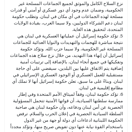
نزع السلاح الكامل والموثق لجميع الجماعات المسلحة غير
الحكومية، وضمان عدم وجود أي دور عسكري أو أمني أو قدرات
مسلحة لهذه الجماعات في أي مكان في لبنان. وتطلب حكومة
لبنان دعم الشركاء الدوليين، ولا سيما العرب، بقيادة الولايات
المتحدة، لتحقيق هذه الغاية.
5. تؤكد حكومة إسرائيل أن عملياتها العسكرية في لبنان هي
نتيجة مباشرة للهجمات والتهديدات والنوايا العدائية للجماعات
المسلحة غير الحكومية، ولا سيما حزب الله. وتؤكد حكومة
إسرائيل أن إنهاء هذا التهديد، من خلال نزع سلاح هذه الجماعات
وتفكيكها في جميع أنحاء لبنان، بالإضافة إلى ترتيبات أمنية
إضافية يتم الاتفاق عليها بين البلدين، سيقضي على أي حاجة
مستقبلية للعمل العسكري أو الوجود العسكري الإسرائيلي في
لبنان. وبناءً على ما سبق، تعلن حكومة إسرائيل أنها لا تملك أي
مطامع إقليمية في لبنان.
6. تؤكد حكومة لبنان، وفقاً لميثاق الأمم المتحدة وفي إطار
ممارسة سلطتها السيادية، أن قواتها الأمنية تتحمل المسؤولية
الحصرية عن أمن لبنان ودفاعه، وأن حكومة لبنان هي صاحبة
السلطة السيادية الحصرية في إعلان الحرب والسلام. ترفض
الحكومة اللبنانية ادعاءات أي دولة أو جهة من غير الدول
باستخدام القوة نيابة عنها دون تفويض صريح منها، وتؤكد مجدداً