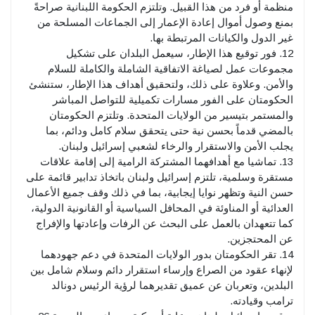
منظمة أو فرد من هذا القبيل. وتلتزم الحكومة اللبنانية صراحةً
بمنع وصول أموال إعادة الإعمار إلى الجماعات المسلحة من
غير الدول والكيانات المرتبطة بها.
12. فور توقيع هذا الإطار، سيعمل البلدان على تشكيل
مجموعات عمل لصياغة الاتفاقية الشاملة والكاملة للسلام
والأمن. وعلاوة على ذلك، ولتحقيق أهداف هذا الإطار، ستنشئ
الحكومتان على الفور مسارات تكميلية للتواصل المباشر
والمستمر بتيسير من الولايات المتحدة. وتلتزم الحكومتان
بالمضي قدماً بحسن نية حتى يتحقق سلام كامل ودائم، بما
يجلب الأمن والاستقرار والرخاء لشعبي إسرائيل ولبنان.
13. تماشيا مع أهدافهما المشتركة الرامية إلى إقامة علاقات
مستقرة وسلمية، تلتزم إسرائيل ولبنان باتخاذ تدابير قائمة على
حسن النية وتظهر نوايا إيجابية، بما في ذلك وقف جميع الأعمال
العدائية أو المناوئة في المحافل السياسية أو القانونية الدولية،
كما تتعهدان بالعمل على البحث عن الرفات وإعادتها والإفراج
عن المحتجزين.
14. تقر الحكومتان بدور الولايات المتحدة في دعم جهودهما
لإنهاء عقود من الصراع وإرساء استقرار دائم وسلام شامل بين
البلدين، وتعربان عن عميق تقديرهما لرؤية الرئيس دونالد
ترامب وقيادته.