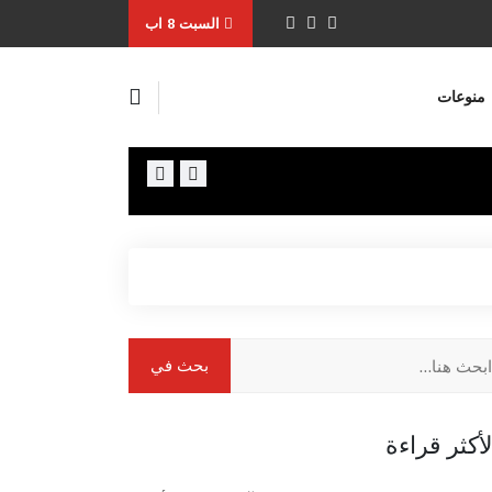
السبت 8 اب
منوعات
الإخباريّة السّوريّة : "وقوع عدد من القتلى وال
لأكثر قراءة