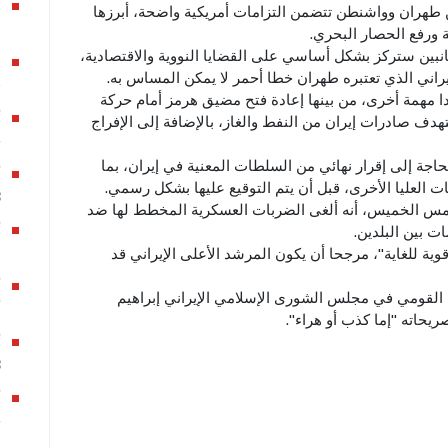
ين طهران وواشنطن تتضمن التزامات أمريكية واضحة، أبرزها
ا
 ورفع الحصار البحري.
جانبين ستركز بشكل أساسي على القضايا النووية والاقتصادية،
ا
يراني الذي تعتبره طهران خطا أحمر لا يمكن المساس به.
ق
ا مهمة أخرى، من بينها إعادة فتح مضيق هرمز أمام حركة
تهدف صادرات إيران من النفط والغاز، بالإضافة إلى الإفراج
ج
بحاجة إلى إقرار نهائي من السلطات المعنية في إيران، بما
أ
العليا الأخرى، قبل أن يتم التوقيع عليها بشكل رسمي.
3
أمس الخميس، أنه ألغى الضربات العسكرية المخطط لها ضد
ت بين البلدين.
ا
وية للغاية"، مرجحا أن يكون المرشد الأعلى الإيراني قد
ن القومي في مجلس الشورى الإسلامي الإيراني إبراهيم
أي
ريحاته "إما كذب أو هراء".
أ
3
ج