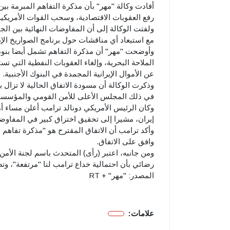
أفادت وكالة "مهر" بأن مذكرة التفاهم المبرمة ب
رفع العقوبات الاقتصادية، وسحب القوات الأمريكية
ولفتت الوكالة إلى أن المفاوضات النهائية بين ال
مع استبعاد أي مناقشات حول برنامج الصواريخ الإ
وأوضحت "مهر" أن مذكرة التفاهم تشمل أيضا بنود
الملاحة البحرية، وإلغاء العقوبات النفطية التي تس
عن الأموال الإيرانية المجمدة في البنوك الأجنبية.
وذكرت الوكالة أن مسودة الاتفاق الحالية لا تزال 
في ذلك المجلس الأعلى للأمن القومي والمؤسسات 
وكان الرئيس الأمريكي دونالد ترامب أعلن مساء 
إيران، مشيرا إلى تحقيق اختراق كبير في المفاوضا
وأكد ترامب أن الاتفاق المقترح هو "مذكرة تفاهم ق
وافق على الاتفاق.
ومن جانبه، اعتبر (رأى) المتحدث باسم لجنة الأم
رضائي بأن احتمالية خداع ترامب لنا "مرتفعة"، وتص
المصدر: "مهر" + RT
علامات: