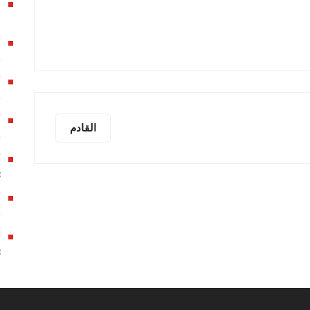
م
ج
ج
القادم
ج
أ
3
ج
أ
3