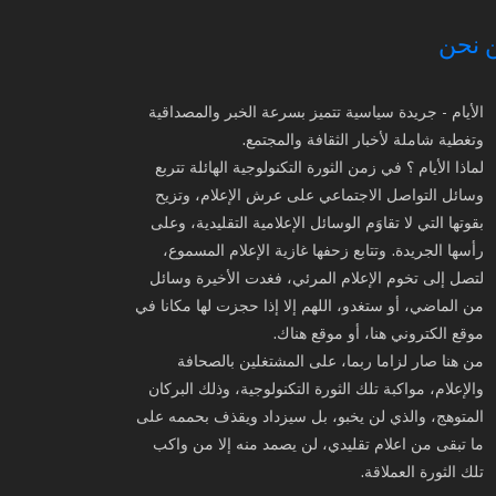
 نحن
الأيام - جريدة سياسية تتميز بسرعة الخبر والمصداقية
وتغطية شاملة لأخبار الثقافة والمجتمع.
لماذا الأيام ؟ في زمن الثورة التكنولوجية الهائلة تتربع
وسائل التواصل الاجتماعي على عرش الإعلام، وتزيح
بقوتها التي لا تقاوَم الوسائل الإعلامية التقليدية، وعلى
رأسها الجريدة. وتتابع زحفها غازية الإعلام المسموع،
لتصل إلى تخوم الإعلام المرئي، فغدت الأخيرة وسائل
من الماضي، أو ستغدو، اللهم إلا إذا حجزت لها مكانا في
موقع الكتروني هنا، أو موقع هناك.
من هنا صار لزاما ربما، على المشتغلين بالصحافة
والإعلام، مواكبة تلك الثورة التكنولوجية، وذلك البركان
المتوهج، والذي لن يخبو، بل سيزداد ويقذف بحممه على
ما تبقى من اعلام تقليدي، لن يصمد منه إلا من واكب
تلك الثورة العملاقة.