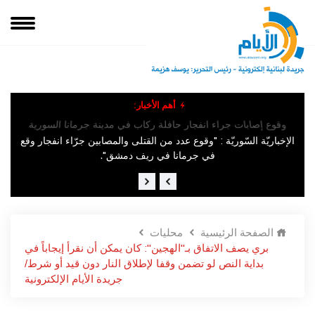
أهم الأخبار:
هيئة
وقوع إصابات جراء انفجار حافلة ركاب في مدينة جرمانا السورية
الإخباريّة السّوريّة : "وقوع عدد من القتلى والمصابين جرّاء انفجار وقع
في ​جرمانا​ في ريف دمشق".
الصفحة الرئيسية
محليات
بري يصف الاتفاق بـ"الهجين": كان يمكن أن نقرأ إيجاباً في
بداية النص لو تضمن وقفا لإطلاق النار دون قيد أو شرط/
جريدة الأيام الإلكترونية