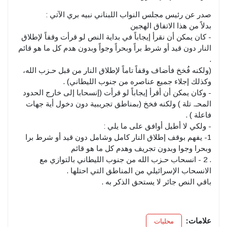
صدر عن رئيس مجلس النواب اللبناني نبيه بري الآتي :
بدلاً من هذا الاتفاق الهجين
- كان يمكن أن نقرأ إيجاباً في بداية النص لو قرأت وقفاً لإطلاق
النار دون قيد أو شرط براً وبحراً وجواً وبدون هدم كل ما هو قائم
.
(ولكنه فُخخ فأضاف وقفاً تاماً لإطلاق النار من قبل حـزب الله،
وكذلك إجلاء جميع عناصره من جنوب الليطاني) .
- وكان يمكن أن أقرأ إيجاباً لو قرأت (إنسحابا إلى خارج الحدود
المحـ. تلة ) ولكنه فخخ (بمناطق تجريبية دون دخول أية جهات
فاعلة ) .
- ولكي لا أطيل أوافق على ما يلي :
1- يفهم بوقف إطلاق النار كامل وشامل دون قيد أو شرط برا
وبحرا وجوا وبدون تجريف وهدم كل ما هو قائم
. 2 - انسحاب حـزب الله من جنوب الليطاني بالتوازي مع
الانسحاب الإسرائيلي من المناطق التي احتلها .
باقي النص جائر لا يستحق الذكر به .
علامات:
محليات