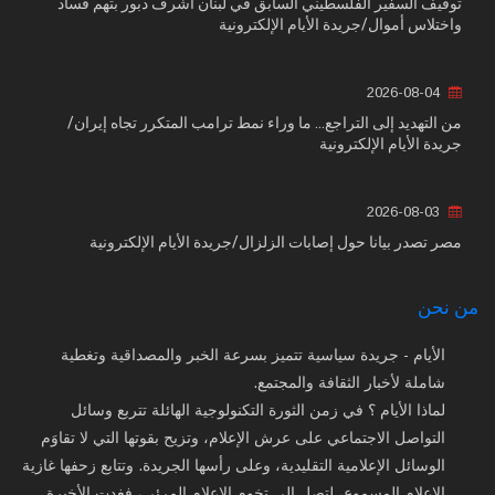
توقيف السفير الفلسطيني السابق في لبنان أشرف دبور بتهم فساد
واختلاس أموال/جريدة الأيام الإلكترونية
2026-08-04
من التهديد إلى التراجع... ما وراء نمط ترامب المتكرر تجاه إيران/
جريدة الأيام الإلكترونية
2026-08-03
مصر تصدر بيانا حول إصابات الزلزال/جريدة الأيام الإلكترونية
من نحن
الأيام - جريدة سياسية تتميز بسرعة الخبر والمصداقية وتغطية
شاملة لأخبار الثقافة والمجتمع.
لماذا الأيام ؟ في زمن الثورة التكنولوجية الهائلة تتربع وسائل
التواصل الاجتماعي على عرش الإعلام، وتزيح بقوتها التي لا تقاوَم
الوسائل الإعلامية التقليدية، وعلى رأسها الجريدة. وتتابع زحفها غازية
الإعلام المسموع، لتصل إلى تخوم الإعلام المرئي، فغدت الأخيرة