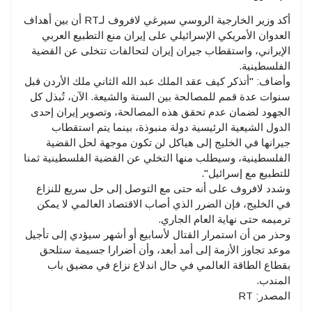
أكد وزير الخارجية الروسي سيرغي لافروف لـRT أن بين أهداف
العدوان الأمريكي الإسرائيلي على إيران منع التطبيع العربي
الإيراني، واستقطاب جيران إيران لتحالفات تتخلى عن القضية
الفلسطينية.
وأضاف: "أتذكر كيف عقد الملك عبد الله الثاني ملك الأردن قبل
سنوات عدة قمم للمصالحة بين السنة والشيعة. الآن، تُبذل كل
الجهود لضمان عدم تحقق هذه المصالحة، وتصوير إيران إحدى
الدول الشيعية الرئيسية دولة منبوذة، بينما يتم استقطاب
جيرانها في الخليج إلى هياكل لن تكون موجهة لحل القضية
الفلسطينية، وسيطلب منها التخلي عن القضية الفلسطينية ثمنا
للتطبيع مع إسرائيل".
وشدد لافروف على أنه حتى مع التوصل إلى حل سريع للنزاع
في الخليج، فإن الضرر الذي أصاب الاقتصاد العالمي لا يمكن
ترميمه حتى نهاية العام الجاري.
وحذر من أن استمرار القتال لأسابيع أو أشهر سيؤدي إلى تأجيل
موعد تجاوز الأزمة إلى أمد أبعد، وأن أضرارا جسيمة ستلحق
بقطاع الطاقة العالمي في حال اندلاع نزاع في مضيق باب
المندب.
المصدر: RT