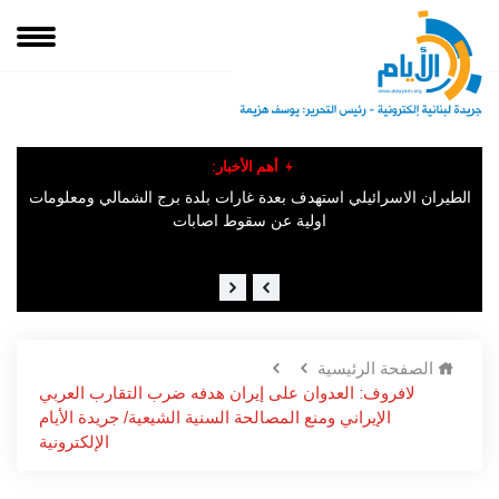
أهم الأخبار:
"ال
الطيران الاسرائيلي استهدف بعدة غارات بلدة برج الشمالي ومعلومات
المتحدثةباسم جيش الإحتلال الإسرائيلي مهددة أهالي المنصوري جنوب
اولية عن سقوط اصابات
لبنان: "إخلاء منازلكم فوراً والابتعاد عن القرية شمالًا لمسافة لا تقل عن
1000 متر إلى أراضي مفتوحة".
الصفحة الرئيسية
لافروف: العدوان على إيران هدفه ضرب التقارب العربي
الإيراني ومنع المصالحة السنية الشيعية/ جريدة الأيام
الإلكترونية