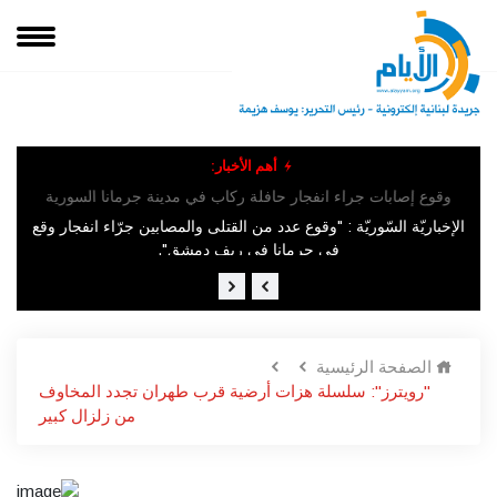
أهم الأخبار:
هيئة
وقوع إصابات جراء انفجار حافلة ركاب في مدينة جرمانا السورية
الإخباريّة السّوريّة : "وقوع عدد من القتلى والمصابين جرّاء انفجار وقع
في ​جرمانا​ في ريف دمشق".
الصفحة الرئيسية
"رويترز": سلسلة هزات أرضية قرب طهران تجدد المخاوف
من زلزال كبير