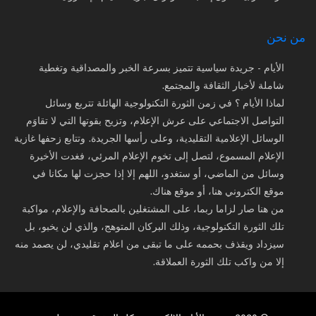
من نحن
الأيام - جريدة سياسية تتميز بسرعة الخبر والمصداقية وتغطية
شاملة لأخبار الثقافة والمجتمع.
لماذا الأيام ؟ في زمن الثورة التكنولوجية الهائلة تتربع وسائل
التواصل الاجتماعي على عرش الإعلام، وتزيح بقوتها التي لا تقاوَم
الوسائل الإعلامية التقليدية، وعلى رأسها الجريدة. وتتابع زحفها غازية
الإعلام المسموع، لتصل إلى تخوم الإعلام المرئي، فغدت الأخيرة
وسائل من الماضي، أو ستغدو، اللهم إلا إذا حجزت لها مكانا في
موقع الكتروني هنا، أو موقع هناك.
من هنا صار لزاما ربما، على المشتغلين بالصحافة والإعلام، مواكبة
تلك الثورة التكنولوجية، وذلك البركان المتوهج، والذي لن يخبو، بل
سيزداد ويقذف بحممه على ما تبقى من اعلام تقليدي، لن يصمد منه
إلا من واكب تلك الثورة العملاقة.