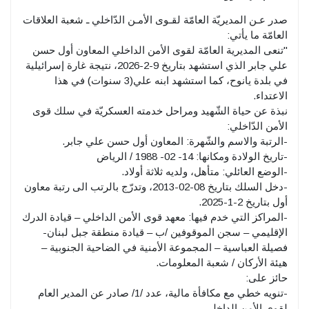
صدر عـن المديريّة العامّة لقـوى الأمـن الدّاخلي ـ شعبة العلاقات
العامّة ما يأتي:
"تنعى المديرية العامّة لقوى الأمن الداخلي المعاون أول حسن
علي جابر الذي استشهد بتاريخ 9-2-2026، نتيجة غارة إسرائيلية
في بلدة يانوح، كما استشهد ابنه علي(3 سنوات) في هذا
الاعتداء.
نبذة عن حياة الشّهيد ومراحل خدمته العسكريّة في سلك قوى
الأمن الدّاخلي:
-الرتبة والاسم والشّهرة: المعاون أول حسن علي جابر.
-تاريخ الولادة ومكانها: 14- 02- 1988 / الرياض
-الوضع العائلي: متأهل، ولديه ثلاثة أولاد.
-دخل السلك بتاريخ 08-02-2013، وتدرّج بالرتب الى رتبة معاون
أول بتاريخ 2-1-2025.
-المراكز التي خدم فيها: معهد قوى الأمن الداخلي – قيادة الدرك
الإقليمي – سجن الموقوفين /ب – قيادة منطقة جبل لبنان-
فصيلة العباسية – المجموعة الأمنية في الضاحية الجنوبية –
هيئة الأركان / شعبة المعلومات.
حائز على:
-تنويه خطي مع مكافأة مالية، عدد /1/ صادر عن المدير العام
لقوى الأمن الداخلي.