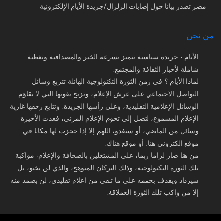
مصر تصدر بيانا حول إصابات الزلزال/جريدة الأيام الإلكترونية
من نحن
الأيام - جريدة سياسية تتميز بسرعة الخبر والمصداقية وتغطية
شاملة لأخبار الثقافة والمجتمع.
لماذا الأيام ؟ في زمن الثورة التكنولوجية الهائلة تتربع وسائل
التواصل الاجتماعي على عرش الإعلام، وتزيح بقوتها التي لا تقاوَم
الوسائل الإعلامية التقليدية، وعلى رأسها الجريدة. وتتابع زحفها غازية
الإعلام المسموع، لتصل إلى تخوم الإعلام المرئي، فغدت الأخيرة
وسائل من الماضي، أو ستغدو، اللهم إلا إذا حجزت لها مكانا في
موقع الكتروني هنا، أو موقع هناك.
من هنا صار لزاما ربما، على المشتغلين بالصحافة والإعلام، مواكبة
تلك الثورة التكنولوجية، وذلك البركان المتوهج، والذي لن يخبو، بل
سيزداد ويقذف بحممه على ما تبقى من اعلام تقليدي، لن يصمد منه
إلا من واكب تلك الثورة العملاقة.