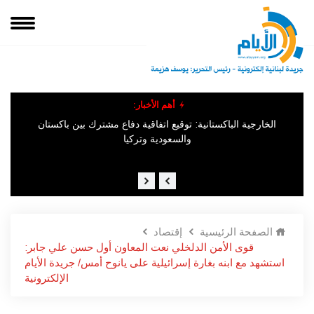
أهم الأخبار:
وق
الخارجية الباكستانية: توقيع اتفاقية دفاع مشترك بين باكستان
الإخباريّة السّوريّة : "وقوع عدد من القتلى والمصابين جرّاء انفجار وقع
في ​جرمانا​ في ريف دمشق".
والسعودية وتركيا
الصفحة الرئيسية
إقتصاد
قوى الأمن الدلخلي نعت المعاون أول حسن علي جابر:
استشهد مع ابنه بغارة إسرائيلية على يانوح أمس/ جريدة الأيام
الإلكترونية