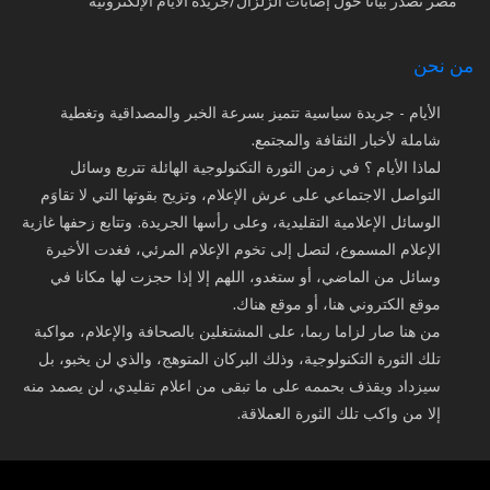
مصر تصدر بيانا حول إصابات الزلزال/جريدة الأيام الإلكترونية
من نحن
الأيام - جريدة سياسية تتميز بسرعة الخبر والمصداقية وتغطية
شاملة لأخبار الثقافة والمجتمع.
لماذا الأيام ؟ في زمن الثورة التكنولوجية الهائلة تتربع وسائل
التواصل الاجتماعي على عرش الإعلام، وتزيح بقوتها التي لا تقاوَم
الوسائل الإعلامية التقليدية، وعلى رأسها الجريدة. وتتابع زحفها غازية
الإعلام المسموع، لتصل إلى تخوم الإعلام المرئي، فغدت الأخيرة
وسائل من الماضي، أو ستغدو، اللهم إلا إذا حجزت لها مكانا في
موقع الكتروني هنا، أو موقع هناك.
من هنا صار لزاما ربما، على المشتغلين بالصحافة والإعلام، مواكبة
تلك الثورة التكنولوجية، وذلك البركان المتوهج، والذي لن يخبو، بل
سيزداد ويقذف بحممه على ما تبقى من اعلام تقليدي، لن يصمد منه
إلا من واكب تلك الثورة العملاقة.