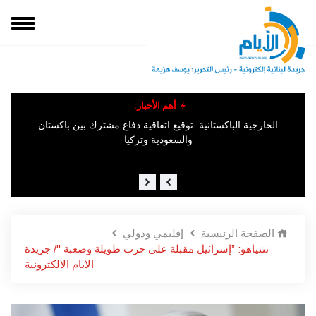
أهم الأخبار:
وق
الخارجية الباكستانية: توقيع اتفاقية دفاع مشترك بين باكستان
الإخباريّة السّوريّة : "وقوع عدد من القتلى والمصابين جرّاء انفجار وقع
في ​جرمانا​ في ريف دمشق".
والسعودية وتركيا
الصفحة الرئيسية
إقليمي ودولي
نتنياهو: ”إسرائيل مقبلة على حرب طويلة وصعبة "/ جريدة
الايام الالكترونية