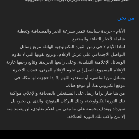
من نحن
الأيام - جريدة سياسية تتميز بسرعة الخبر والمصداقية وتغطية
شاملة لأخبار الثقافة والمجتمع.
لماذا الأيام ؟ في زمن الثورة التكنولوجية الهائلة تتربع وسائل
التواصل الاجتماعي على عرش الإعلام، وتزيح بقوتها التي لا تقاوَم
الوسائل الإعلامية التقليدية، وعلى رأسها الجريدة. وتتابع زحفها غازية
الإعلام المسموع، لتصل إلى تخوم الإعلام المرئي، فغدت الأخيرة
وسائل من الماضي، أو ستغدو، اللهم إلا إذا حجزت لها مكانا في
موقع الكتروني هنا، أو موقع هناك.
من هنا صار لزاما ربما، على المشتغلين بالصحافة والإعلام، مواكبة
تلك الثورة التكنولوجية، وذلك البركان المتوهج، والذي لن يخبو، بل
سيزداد ويقذف بحممه على ما تبقى من اعلام تقليدي، لن يصمد منه
إلا من واكب تلك الثورة العملاقة.