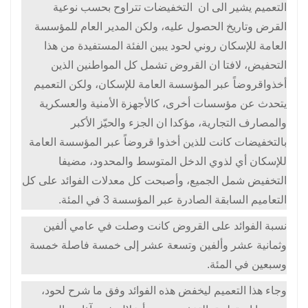
التعميم يشير الى ان التخفيضات تتراوح بحسب نوعية
القرض وتاريخ الحصول عليه، ولكن المدير العام للمؤسسة
العامة للإسكان ​روني لحود يبين الفئة المستفيدة من هذا
التحفيض، لافتا ان القروض تشمل كل المواطنين الذين
أخذوا
قروضاً عبر المؤسسة العامة للإسكان، ولكن التعميم
يتحدث عن مؤسسات أخرى، كالأجهزة الأمنية والعسكرية
والمصارف التجارية، مؤكدا ان الجزء والحيّز الأكبر
بالتخفيضات كانت للذين أخذوا قروضاً عبر المؤسسة العامة
للإسكان أي لذوي الدخل المتوسط والمحدود، مضيفا
التخفيض شمل الجميع، وأصبحت كل معدلات الفوائد على كل
التعاميم السابقة الصادرة عبر المؤسسة 3 في المئة.
نسبة الفوائد على القروض كانت وصلت في عامي ألفين
وثمانية عشر وألفين وتسعة عشر إلى خمسة فاصلة خمسة
وسبعين في المئة.
وجاء هذا التعميم ليخفض هذه الفوائد وفق ما شرح لحود،