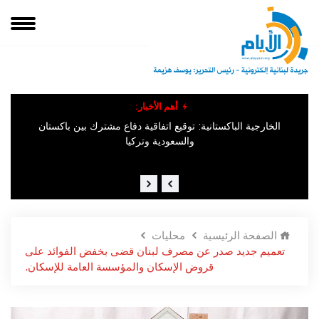
أهم الأخبار:
وق
الإخباريّة السّوريّة : "وقوع عدد من القتلى والمصابين جرّاء انفجار وقع
في ​جرمانا​ في ريف دمشق".
الخارجية الباكستانية: توقيع اتفاقية دفاع مشترك بين باكستان
والسعودية وتركيا
الصفحة الرئيسية
محليات
تعميم جديد صدر عن مصرف لبنان قضى بخفض الفوائد على
قروض الإسكان والمؤسسة العامة للإسكان.