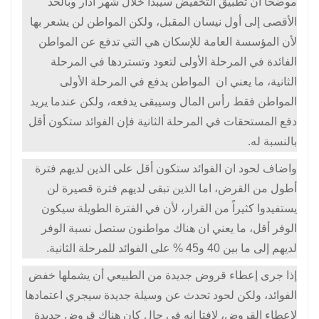
موضحا ان تطبيق التخفيض سيبدأ خلال شهر آذار وبالحد
الأقصى إلى أول نيسان المقبل، ولكن المواطن لن يشعر بها
لأن المؤسسة العامة للإسكان هي التي تدفع عن المواطن
الفائدة في المرحلة الأولى
لتعود وتستردها في المرحلة
الثانية، ما يعني ان المواطن يدفع في المرحلة الأولى
المواطن فقط رأس المال وسيبقى يدفعه، ولكن عندما يريد
دفع المستحقات في المرحلة الثانية فإن الفوائد ستكون أقل
بالنسبة له
.
واضاف لحود ان الفوائد ستكون أقل على الذين لديهم فترة
أطول من القرض، اما الذين تبقى لديهم فترة قصيرة لن
يستفيدوا كثيراً من القرار، لأن في الفترة الطويلة سيكون
الوفر أقل، ما يعني ان هناك مواطنون ستصل نسبة الوفر
لديهم إلى ما بين 40 و45 % على الفوائد للمرحلة الثانية.
إذا جرى إعطاء قروض جديدة من الطبيعي أن يشملها خفض
الفوائد، ولكن لحود تحدث عن وسيلة جديدة سيجري اعتمادها
لإعطاء القروض، لافتا انه في حال كان هناك قروض جديدة