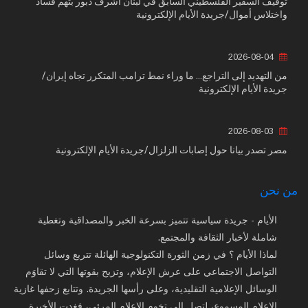
توقيف السفير الفلسطيني السابق في لبنان أشرف دبور بتهم فساد
واختلاس أموال/جريدة الأيام الإلكترونية
2026-08-04
من التهديد إلى التراجع... ما وراء نمط ترامب المتكرر تجاه إيران/
جريدة الأيام الإلكترونية
2026-08-03
مصر تصدر بيانا حول إصابات الزلزال/جريدة الأيام الإلكترونية
من نحن
الأيام - جريدة سياسية تتميز بسرعة الخبر والمصداقية وتغطية
شاملة لأخبار الثقافة والمجتمع.
لماذا الأيام ؟ في زمن الثورة التكنولوجية الهائلة تتربع وسائل
التواصل الاجتماعي على عرش الإعلام، وتزيح بقوتها التي لا تقاوَم
الوسائل الإعلامية التقليدية، وعلى رأسها الجريدة. وتتابع زحفها غازية
الإعلام المسموع، لتصل إلى تخوم الإعلام المرئي، فغدت الأخيرة